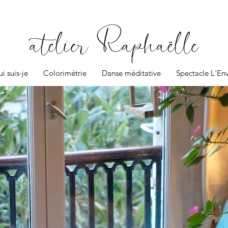
atelier Raphaëlle
i suis-je
Colorimétrie
Danse méditative
Spectacle L'En