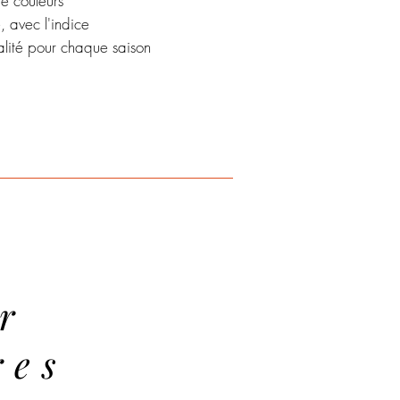
de couleurs
e, avec l'indice
alité pour chaque saison
r
res