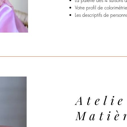
La palette des 4 saisons 
Votre profil de colorimétri
Les descriptifs de personn
Atelie
Matiè