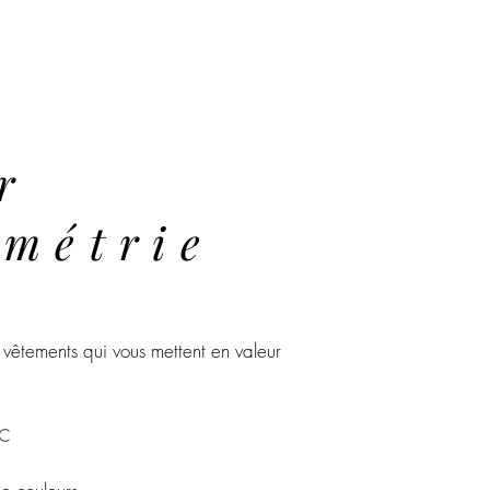
r
imétrie
e vêtements
qui
vous mettent en valeur
C