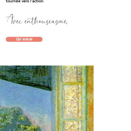
tournée vers l'action
.
Ave
c ent
housiasme,
Qui suis-je